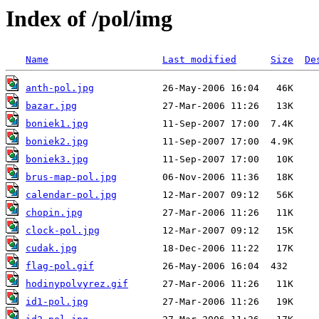
Index of /pol/img
Name
Last modified
Size
De
anth-pol.jpg
bazar.jpg
boniek1.jpg
boniek2.jpg
boniek3.jpg
brus-map-pol.jpg
calendar-pol.jpg
chopin.jpg
clock-pol.jpg
cudak.jpg
flag-pol.gif
hodinypolvyrez.gif
id1-pol.jpg