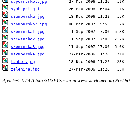
supermarket.jpg
symb-pol.gif
szamburska.jpg
szamburska2.jpg
szewinska1.jpg
szewinska2.jpg
szewinska3.jpg
szymborska.jpg
tambor.jpg
zelenina.jpg
Apache/2.0.54 (Linux/SUSE) Server at www.slavic-net.org Port 80